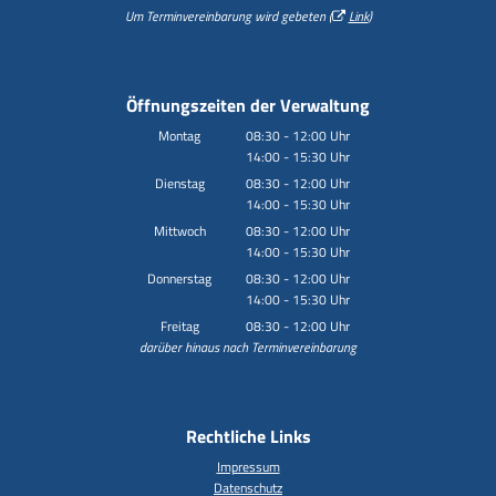
Um Terminvereinbarung wird gebeten (
Link
)
Öffnungszeiten der Verwaltung
Montag
08:30
-
12:00
Uhr
14:00
-
15:30
Von 08:30 bis 12:00 Uhr
Uhr
Von 14:00 bis 15:30 Uhr
Dienstag
08:30
-
12:00
Uhr
14:00
-
15:30
Von 08:30 bis 12:00 Uhr
Uhr
Von 14:00 bis 15:30 Uhr
Mittwoch
08:30
-
12:00
Uhr
14:00
-
15:30
Von 08:30 bis 12:00 Uhr
Uhr
Von 14:00 bis 15:30 Uhr
Donnerstag
08:30
-
12:00
Uhr
14:00
-
15:30
Von 08:30 bis 12:00 Uhr
Uhr
Von 14:00 bis 15:30 Uhr
Freitag
08:30
-
12:00
Uhr
darüber hinaus nach Terminvereinbarung
Von 08:30 bis 12:00 Uhr
Rechtliche Links
Impressum
Datenschutz