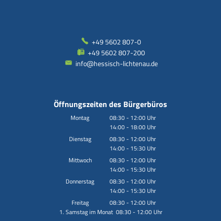
+49 5602 807-0
+49 5602 807-200
info@hessisch-lichtenau.de
Öffnungszeiten des Bürgerbüros
Montag
08:30
-
12:00
Uhr
14:00
-
18:00
Von 08:30 bis 12:00 Uhr
Uhr
Von 14:00 bis 18:00 Uhr
Dienstag
08:30
-
12:00
Uhr
14:00
-
15:30
Von 08:30 bis 12:00 Uhr
Uhr
Von 14:00 bis 15:30 Uhr
Mittwoch
08:30
-
12:00
Uhr
14:00
-
15:30
Von 08:30 bis 12:00 Uhr
Uhr
Von 14:00 bis 15:30 Uhr
Donnerstag
08:30
-
12:00
Uhr
14:00
-
15:30
Von 08:30 bis 12:00 Uhr
Uhr
Von 14:00 bis 15:30 Uhr
Freitag
08:30
-
12:00
Uhr
1. Samstag im Monat 08:30 - 12:00 Uhr
Von 08:30 bis 12:00 Uhr