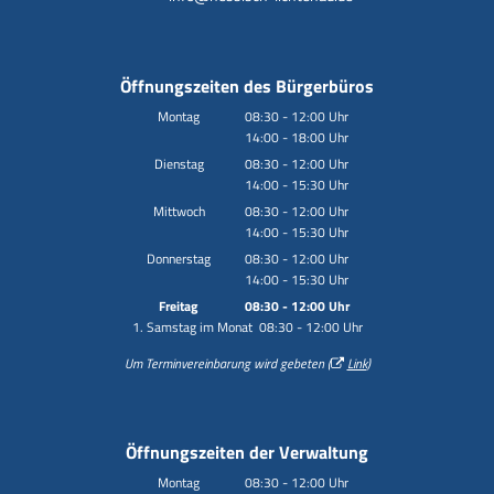
Öffnungszeiten des Bürgerbüros
Montag
08:30
-
12:00
Uhr
14:00
-
18:00
Von 08:30 bis 12:00 Uhr
Uhr
Von 14:00 bis 18:00 Uhr
Dienstag
08:30
-
12:00
Uhr
14:00
-
15:30
Von 08:30 bis 12:00 Uhr
Uhr
Von 14:00 bis 15:30 Uhr
Mittwoch
08:30
-
12:00
Uhr
14:00
-
15:30
Von 08:30 bis 12:00 Uhr
Uhr
Von 14:00 bis 15:30 Uhr
Donnerstag
08:30
-
12:00
Uhr
14:00
-
15:30
Von 08:30 bis 12:00 Uhr
Uhr
Von 14:00 bis 15:30 Uhr
Freitag
08:30
-
12:00
Uhr
1. Samstag im Monat 08:30 - 12:00 Uhr
Von 08:30 bis 12:00 Uhr
Um Terminvereinbarung wird gebeten (
Link
)
Öffnungszeiten der Verwaltung
Montag
08:30
-
12:00
Uhr