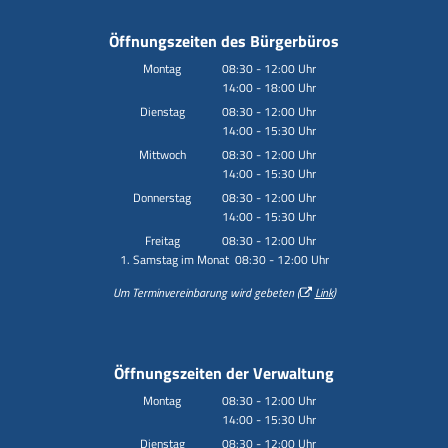
Öffnungszeiten des Bürgerbüros
Montag
08:30
-
12:00
Uhr
14:00
-
18:00
Von 08:30 bis 12:00 Uhr
Uhr
Von 14:00 bis 18:00 Uhr
Dienstag
08:30
-
12:00
Uhr
14:00
-
15:30
Von 08:30 bis 12:00 Uhr
Uhr
Von 14:00 bis 15:30 Uhr
Mittwoch
08:30
-
12:00
Uhr
14:00
-
15:30
Von 08:30 bis 12:00 Uhr
Uhr
Von 14:00 bis 15:30 Uhr
Donnerstag
08:30
-
12:00
Uhr
14:00
-
15:30
Von 08:30 bis 12:00 Uhr
Uhr
Von 14:00 bis 15:30 Uhr
Freitag
08:30
-
12:00
Uhr
1. Samstag im Monat 08:30 - 12:00 Uhr
Von 08:30 bis 12:00 Uhr
Um Terminvereinbarung wird gebeten (
Link
)
Öffnungszeiten der Verwaltung
Montag
08:30
-
12:00
Uhr
14:00
-
15:30
Von 08:30 bis 12:00 Uhr
Uhr
Von 14:00 bis 15:30 Uhr
Dienstag
08:30
-
12:00
Uhr