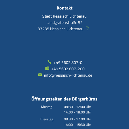
Kontakt
Stadt Hessisch Lichtenau
Landgrafenstraße 52
37235
Hessisch Lichtenau
+49 5602 807-0
+49 5602 807-200
info@hessisch-lichtenau.de
Öffnungszeiten des Bürgerbüros
Montag
08:30
-
12:00
Uhr
14:00
-
18:00
Von 08:30 bis 12:00 Uhr
Uhr
Von 14:00 bis 18:00 Uhr
Dienstag
08:30
-
12:00
Uhr
14:00
-
15:30
Von 08:30 bis 12:00 Uhr
Uhr