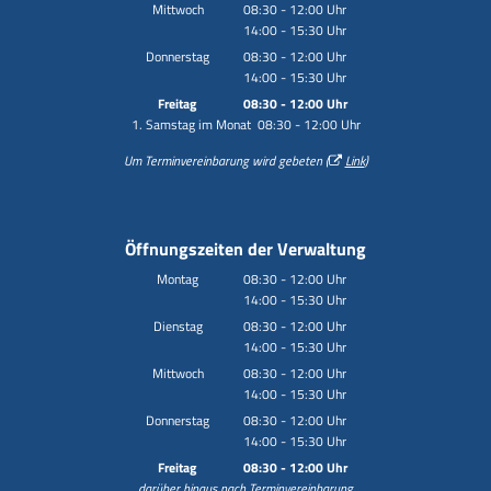
Von 14:00 bis 15:30 Uhr
Mittwoch
08:30
-
12:00
Uhr
14:00
-
15:30
Von 08:30 bis 12:00 Uhr
Uhr
Von 14:00 bis 15:30 Uhr
Donnerstag
08:30
-
12:00
Uhr
14:00
-
15:30
Von 08:30 bis 12:00 Uhr
Uhr
Von 14:00 bis 15:30 Uhr
Freitag
08:30
-
12:00
Uhr
1. Samstag im Monat 08:30 - 12:00 Uhr
Von 08:30 bis 12:00 Uhr
Um Terminvereinbarung wird gebeten (
Link
)
Öffnungszeiten der Verwaltung
Montag
08:30
-
12:00
Uhr
14:00
-
15:30
Von 08:30 bis 12:00 Uhr
Uhr
Von 14:00 bis 15:30 Uhr
Dienstag
08:30
-
12:00
Uhr
14:00
-
15:30
Von 08:30 bis 12:00 Uhr
Uhr
Von 14:00 bis 15:30 Uhr
Mittwoch
08:30
-
12:00
Uhr
14:00
-
15:30
Von 08:30 bis 12:00 Uhr
Uhr
Von 14:00 bis 15:30 Uhr
Donnerstag
08:30
-
12:00
Uhr
14:00
-
15:30
Von 08:30 bis 12:00 Uhr
Uhr
Von 14:00 bis 15:30 Uhr
Freitag
08:30
-
12:00
Uhr
darüber hinaus nach Terminvereinbarung
Von 08:30 bis 12:00 Uhr