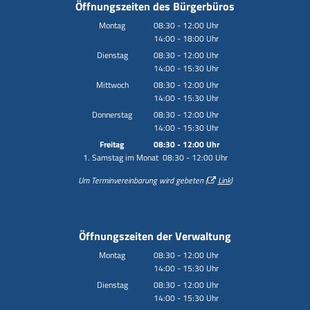
Öffnungszeiten des Bürgerbüros
Montag
08:30
-
12:00
Uhr
14:00
-
18:00
Von 08:30 bis 12:00 Uhr
Uhr
Von 14:00 bis 18:00 Uhr
Dienstag
08:30
-
12:00
Uhr
14:00
-
15:30
Von 08:30 bis 12:00 Uhr
Uhr
Von 14:00 bis 15:30 Uhr
Mittwoch
08:30
-
12:00
Uhr
14:00
-
15:30
Von 08:30 bis 12:00 Uhr
Uhr
Von 14:00 bis 15:30 Uhr
Donnerstag
08:30
-
12:00
Uhr
14:00
-
15:30
Von 08:30 bis 12:00 Uhr
Uhr
Von 14:00 bis 15:30 Uhr
Freitag
08:30
-
12:00
Uhr
1. Samstag im Monat 08:30 - 12:00 Uhr
Von 08:30 bis 12:00 Uhr
Um Terminvereinbarung wird gebeten (
Link
)
Öffnungszeiten der Verwaltung
Montag
08:30
-
12:00
Uhr
14:00
-
15:30
Von 08:30 bis 12:00 Uhr
Uhr
Von 14:00 bis 15:30 Uhr
Dienstag
08:30
-
12:00
Uhr
14:00
-
15:30
Von 08:30 bis 12:00 Uhr
Uhr