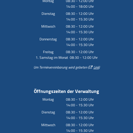
Montag
08:30
-
12:00
Uhr
14:00
-
18:00
Von 08:30 bis 12:00 Uhr
Uhr
Von 14:00 bis 18:00 Uhr
Dienstag
08:30
-
12:00
Uhr
14:00
-
15:30
Von 08:30 bis 12:00 Uhr
Uhr
Von 14:00 bis 15:30 Uhr
Mittwoch
08:30
-
12:00
Uhr
14:00
-
15:30
Von 08:30 bis 12:00 Uhr
Uhr
Von 14:00 bis 15:30 Uhr
Donnerstag
08:30
-
12:00
Uhr
14:00
-
15:30
Von 08:30 bis 12:00 Uhr
Uhr
Von 14:00 bis 15:30 Uhr
Freitag
08:30
-
12:00
Uhr
1. Samstag im Monat 08:30 - 12:00 Uhr
Von 08:30 bis 12:00 Uhr
Um Terminvereinbarung wird gebeten (
Link
)
Öffnungszeiten der Verwaltung
Montag
08:30
-
12:00
Uhr
14:00
-
15:30
Von 08:30 bis 12:00 Uhr
Uhr
Von 14:00 bis 15:30 Uhr
Dienstag
08:30
-
12:00
Uhr
14:00
-
15:30
Von 08:30 bis 12:00 Uhr
Uhr
Von 14:00 bis 15:30 Uhr
Mittwoch
08:30
-
12:00
Uhr
14:00
-
15:30
Von 08:30 bis 12:00 Uhr
Uhr