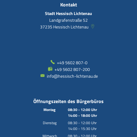
Kontakt
Stadt Hessisch Lichtenau
Landgrafenstraße 52
37235
Hessisch Lichtenau
+49 5602 807-0
+49 5602 807-200
info@hessisch-lichtenau.de
Öffnungszeiten des Bürgerbüros
Montag
08:30
-
12:00
Uhr
14:00
-
18:00
Von 08:30 bis 12:00 Uhr
Uhr
Von 14:00 bis 18:00 Uhr
Dienstag
08:30
-
12:00
Uhr
14:00
-
15:30
Von 08:30 bis 12:00 Uhr
Uhr
Von 14:00 bis 15:30 Uhr
Mittwoch
08:30
-
12:00
Uhr