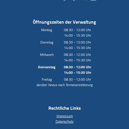
Öffnungszeiten der Verwaltung
Montag
08:30
-
12:00
Uhr
14:00
-
15:30
Von 08:30 bis 12:00 Uhr
Uhr
Von 14:00 bis 15:30 Uhr
Dienstag
08:30
-
12:00
Uhr
14:00
-
15:30
Von 08:30 bis 12:00 Uhr
Uhr
Von 14:00 bis 15:30 Uhr
Mittwoch
08:30
-
12:00
Uhr
14:00
-
15:30
Von 08:30 bis 12:00 Uhr
Uhr
Von 14:00 bis 15:30 Uhr
Donnerstag
08:30
-
12:00
Uhr
14:00
-
15:30
Von 08:30 bis 12:00 Uhr
Uhr
Von 14:00 bis 15:30 Uhr
Freitag
08:30
-
12:00
Uhr
darüber hinaus nach Terminvereinbarung
Von 08:30 bis 12:00 Uhr
Rechtliche Links
Impressum
Datenschutz