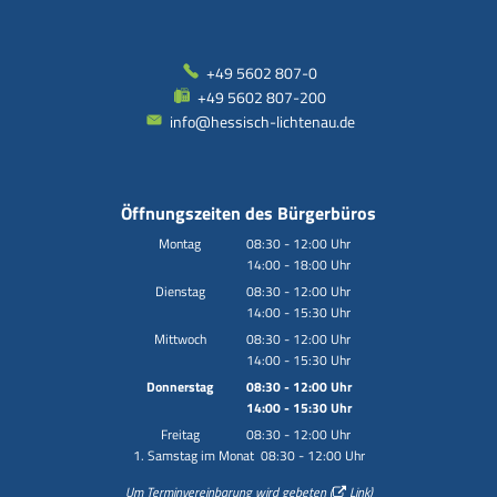
+49 5602 807-0
+49 5602 807-200
info@hessisch-lichtenau.de
Öffnungszeiten des Bürgerbüros
Montag
08:30
-
12:00
Uhr
14:00
-
18:00
Von 08:30 bis 12:00 Uhr
Uhr
Von 14:00 bis 18:00 Uhr
Dienstag
08:30
-
12:00
Uhr
14:00
-
15:30
Von 08:30 bis 12:00 Uhr
Uhr
Von 14:00 bis 15:30 Uhr
Mittwoch
08:30
-
12:00
Uhr
14:00
-
15:30
Von 08:30 bis 12:00 Uhr
Uhr
Von 14:00 bis 15:30 Uhr
Donnerstag
08:30
-
12:00
Uhr
14:00
-
15:30
Von 08:30 bis 12:00 Uhr
Uhr
Von 14:00 bis 15:30 Uhr
Freitag
08:30
-
12:00
Uhr
1. Samstag im Monat 08:30 - 12:00 Uhr
Von 08:30 bis 12:00 Uhr
Um Terminvereinbarung wird gebeten (
Link
)