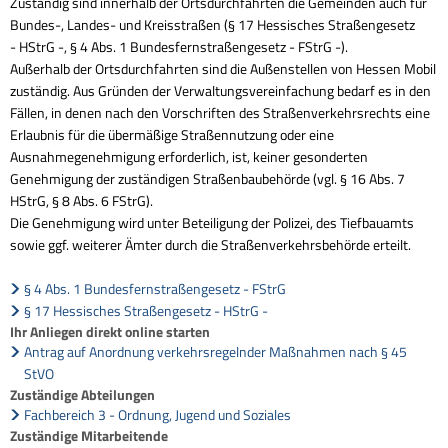
Zuständig sind innerhalb der Ortsdurchfahrten die Gemeinden auch für
Bundes-, Landes- und Kreisstraßen (§ 17 Hessisches Straßengesetz
- HStrG -, § 4 Abs. 1 Bundesfernstraßengesetz - FStrG -).
Außerhalb der Ortsdurchfahrten sind die Außenstellen von Hessen Mobil
zuständig. Aus Gründen der Verwaltungsvereinfachung bedarf es in den
Fällen, in denen nach den Vorschriften des Straßenverkehrsrechts eine
Erlaubnis für die übermäßige Straßennutzung oder eine
Ausnahmegenehmigung erforderlich, ist, keiner gesonderten
Genehmigung der zuständigen Straßenbaubehörde (vgl. § 16 Abs. 7
HStrG, § 8 Abs. 6 FStrG).
Die Genehmigung wird unter Beteiligung der Polizei, des Tiefbauamts
sowie ggf. weiterer Ämter durch die Straßenverkehrsbehörde erteilt.
§ 4 Abs. 1 Bundesfernstraßengesetz - FStrG
§ 17 Hessisches Straßengesetz - HStrG -
Ihr Anliegen direkt online starten
Antrag auf Anordnung verkehrsregelnder Maßnahmen nach § 45
StVO
Zuständige Abteilungen
Fachbereich 3 - Ordnung, Jugend und Soziales
Zuständige Mitarbeitende