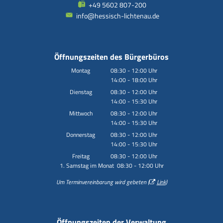
+49 5602 807-200
info@hessisch-lichtenau.de
Öffnungszeiten des Bürgerbüros
Montag
08:30
-
12:00
Uhr
14:00
-
18:00
Von 08:30 bis 12:00 Uhr
Uhr
Von 14:00 bis 18:00 Uhr
Dienstag
08:30
-
12:00
Uhr
14:00
-
15:30
Von 08:30 bis 12:00 Uhr
Uhr
Von 14:00 bis 15:30 Uhr
Mittwoch
08:30
-
12:00
Uhr
14:00
-
15:30
Von 08:30 bis 12:00 Uhr
Uhr
Von 14:00 bis 15:30 Uhr
Donnerstag
08:30
-
12:00
Uhr
14:00
-
15:30
Von 08:30 bis 12:00 Uhr
Uhr
Von 14:00 bis 15:30 Uhr
Freitag
08:30
-
12:00
Uhr
1. Samstag im Monat 08:30 - 12:00 Uhr
Von 08:30 bis 12:00 Uhr
Um Terminvereinbarung wird gebeten (
Link
)
Öffnungszeiten der Verwaltung