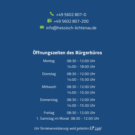
+49 5602 807-0
+49 5602 807-200
info@hessisch-lichtenau.de
Öffnungszeiten des Bürgerbüros
Montag
08:30
-
12:00
Uhr
14:00
-
18:00
Von 08:30 bis 12:00 Uhr
Uhr
Von 14:00 bis 18:00 Uhr
Dienstag
08:30
-
12:00
Uhr
14:00
-
15:30
Von 08:30 bis 12:00 Uhr
Uhr
Von 14:00 bis 15:30 Uhr
Mittwoch
08:30
-
12:00
Uhr
14:00
-
15:30
Von 08:30 bis 12:00 Uhr
Uhr
Von 14:00 bis 15:30 Uhr
Donnerstag
08:30
-
12:00
Uhr
14:00
-
15:30
Von 08:30 bis 12:00 Uhr
Uhr
Von 14:00 bis 15:30 Uhr
Freitag
08:30
-
12:00
Uhr
1. Samstag im Monat 08:30 - 12:00 Uhr
Von 08:30 bis 12:00 Uhr
Um Terminvereinbarung wird gebeten (
Link
)