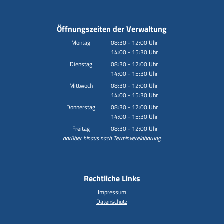
Öffnungszeiten der Verwaltung
Montag
08:30
-
12:00
Uhr
14:00
-
15:30
Von 08:30 bis 12:00 Uhr
Uhr
Von 14:00 bis 15:30 Uhr
Dienstag
08:30
-
12:00
Uhr
14:00
-
15:30
Von 08:30 bis 12:00 Uhr
Uhr
Von 14:00 bis 15:30 Uhr
Mittwoch
08:30
-
12:00
Uhr
14:00
-
15:30
Von 08:30 bis 12:00 Uhr
Uhr
Von 14:00 bis 15:30 Uhr
Donnerstag
08:30
-
12:00
Uhr
14:00
-
15:30
Von 08:30 bis 12:00 Uhr
Uhr
Von 14:00 bis 15:30 Uhr
Freitag
08:30
-
12:00
Uhr
darüber hinaus nach Terminvereinbarung
Von 08:30 bis 12:00 Uhr
Rechtliche Links
Impressum
Datenschutz