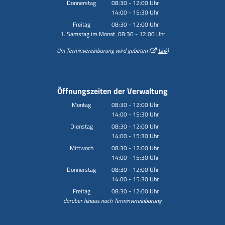
Von 14:00 bis 15:30 Uhr
Donnerstag
08:30
-
12:00
Uhr
14:00
-
15:30
Von 08:30 bis 12:00 Uhr
Uhr
Von 14:00 bis 15:30 Uhr
Freitag
08:30
-
12:00
Uhr
1. Samstag im Monat 08:30 - 12:00 Uhr
Von 08:30 bis 12:00 Uhr
Um Terminvereinbarung wird gebeten (
Link
)
Öffnungszeiten der Verwaltung
Montag
08:30
-
12:00
Uhr
14:00
-
15:30
Von 08:30 bis 12:00 Uhr
Uhr
Von 14:00 bis 15:30 Uhr
Dienstag
08:30
-
12:00
Uhr
14:00
-
15:30
Von 08:30 bis 12:00 Uhr
Uhr
Von 14:00 bis 15:30 Uhr
Mittwoch
08:30
-
12:00
Uhr
14:00
-
15:30
Von 08:30 bis 12:00 Uhr
Uhr
Von 14:00 bis 15:30 Uhr
Donnerstag
08:30
-
12:00
Uhr
14:00
-
15:30
Von 08:30 bis 12:00 Uhr
Uhr
Von 14:00 bis 15:30 Uhr
Freitag
08:30
-
12:00
Uhr
darüber hinaus nach Terminvereinbarung
Von 08:30 bis 12:00 Uhr