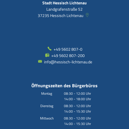
Stadt Hessisch Lichtenau
Landgrafenstraße 52
37235
Hessisch Lichtenau
+49 5602 807-0
+49 5602 807-200
info@hessisch-lichtenau.de
Öffnungszeiten des Bürgerbüros
Montag
08:30
-
12:00
Uhr
14:00
-
18:00
Von 08:30 bis 12:00 Uhr
Uhr
Von 14:00 bis 18:00 Uhr
Dienstag
08:30
-
12:00
Uhr
14:00
-
15:30
Von 08:30 bis 12:00 Uhr
Uhr
Von 14:00 bis 15:30 Uhr
Mittwoch
08:30
-
12:00
Uhr
14:00
-
15:30
Von 08:30 bis 12:00 Uhr
Uhr