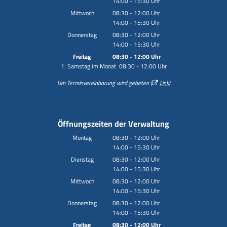
14:00
-
15:30
Von 08:30 bis 12:00 Uhr
Uhr
Von 14:00 bis 15:30 Uhr
Mittwoch
08:30
-
12:00
Uhr
14:00
-
15:30
Von 08:30 bis 12:00 Uhr
Uhr
Von 14:00 bis 15:30 Uhr
Donnerstag
08:30
-
12:00
Uhr
14:00
-
15:30
Von 08:30 bis 12:00 Uhr
Uhr
Von 14:00 bis 15:30 Uhr
Freitag
08:30
-
12:00
Uhr
1. Samstag im Monat 08:30 - 12:00 Uhr
Von 08:30 bis 12:00 Uhr
Um Terminvereinbarung wird gebeten (
Link
)
Öffnungszeiten der Verwaltung
Montag
08:30
-
12:00
Uhr
14:00
-
15:30
Von 08:30 bis 12:00 Uhr
Uhr
Von 14:00 bis 15:30 Uhr
Dienstag
08:30
-
12:00
Uhr
14:00
-
15:30
Von 08:30 bis 12:00 Uhr
Uhr
Von 14:00 bis 15:30 Uhr
Mittwoch
08:30
-
12:00
Uhr
14:00
-
15:30
Von 08:30 bis 12:00 Uhr
Uhr
Von 14:00 bis 15:30 Uhr
Donnerstag
08:30
-
12:00
Uhr
14:00
-
15:30
Von 08:30 bis 12:00 Uhr
Uhr
Von 14:00 bis 15:30 Uhr
Freitag
08:30
-
12:00
Uhr