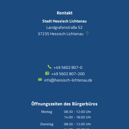
Kontakt
Stadt Hessisch Lichtenau
Landgrafenstraße 52
37235
Hessisch Lichtenau
+49 5602 807-0
+49 5602 807-200
info@hessisch-lichtenau.de
Öffnungszeiten des Bürgerbüros
Montag
08:30
-
12:00
Uhr
14:00
-
18:00
Von 08:30 bis 12:00 Uhr
Uhr
Von 14:00 bis 18:00 Uhr
Dienstag
08:30
-
12:00
Uhr